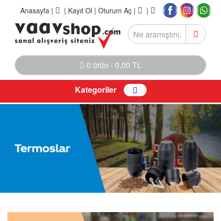
Anasayfa
|
|
Kayıt Ol |
Oturum Aç |
|
0 ürün - 0,00 TL
Kategoriler